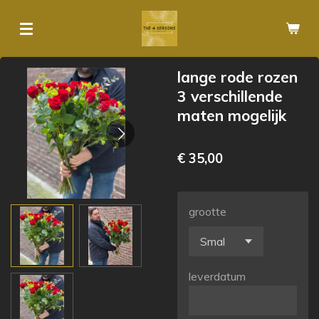
Ga
direct
naar
de
lange rode rozen
hoofdinhoud
3 verschillende
maten mogelijk
€ 35,00
grootte
leverdatum