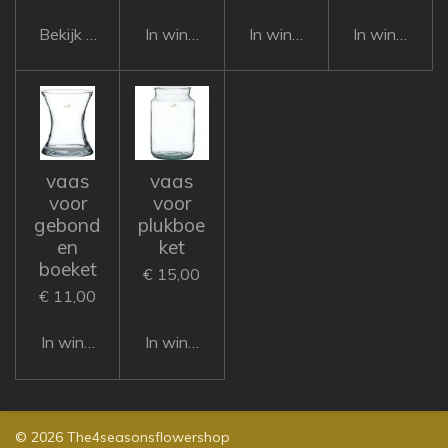
Bekijk details
In winkelwagen
In winkelwagen
In winkelwa
vaas
vaas
voor
voor
gebond
plukboe
en
ket
boeket
€ 15,00
€ 11,00
In winkelwagen
In winkelwagen
© 2026 The4seasonsflowershop