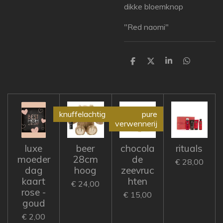
dikke bloemknop
"Red naomi"
D
D
S
D
e
e
h
e
l
e
a
l
e
l
r
e
n
e
n
knuffelachtig
pure
verwennerij
luxe
beer
chocola
rituals
moeder
28cm
de
€ 28,00
dag
hoog
zeevruc
kaart
hten
€ 24,00
rose -
€ 15,00
goud
€ 2,00