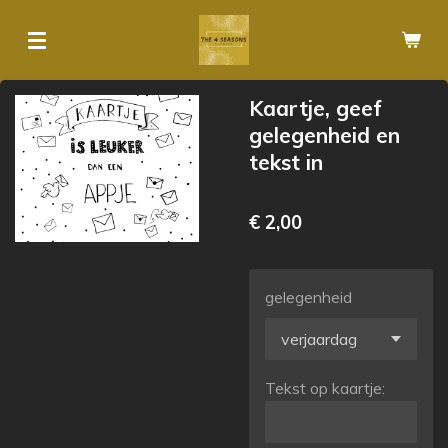
Ga
direct
naar
de
Kaartje, geef
hoofdinhoud
gelegenheid en
tekst in
€ 2,00
gelegenheid
Tekst op kaartje: