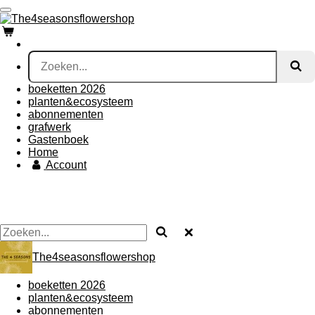
Ga
direct
naar
de
hoofdinhoud
boeketten 2026
planten&ecosysteem
abonnementen
grafwerk
Gastenboek
Home
Account
The4seasonsflowershop
boeketten 2026
planten&ecosysteem
abonnementen