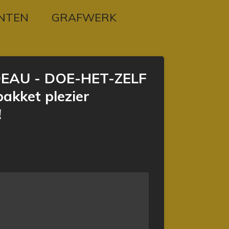
NTEN
GRAFWERK
EAU - DOE-HET-ZELF
kket plezier
!