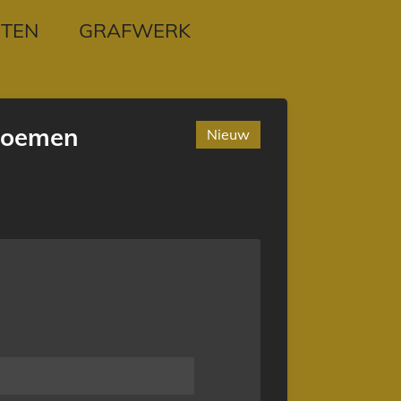
TEN
GRAFWERK
loemen
Nieuw