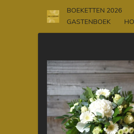
Ga
BOEKETTEN 2026
direct
GASTENBOEK
H
naar
de
hoofdinhoud