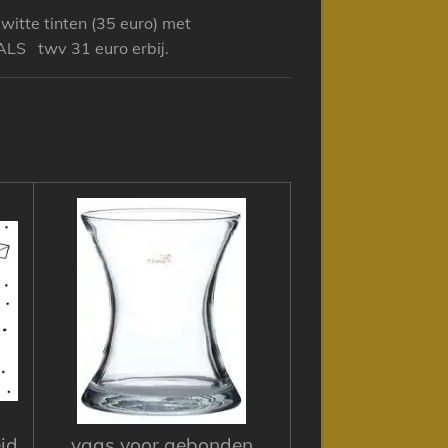
itte tinten (35 euro) met
LS twv 31 euro erbij.
id
vaas voor gebonden