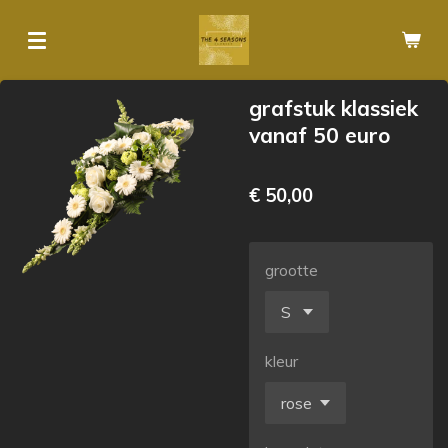
Ga
direct
naar
de
grafstuk klassiek
hoofdinhoud
vanaf 50 euro
€ 50,00
grootte
kleur