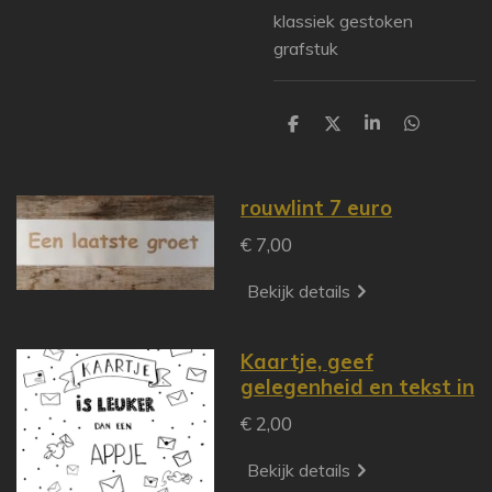
klassiek gestoken
grafstuk
D
D
S
D
e
e
h
e
l
e
a
l
e
l
r
e
n
e
n
rouwlint 7 euro
€ 7,00
Bekijk details
Kaartje, geef
gelegenheid en tekst in
€ 2,00
Bekijk details