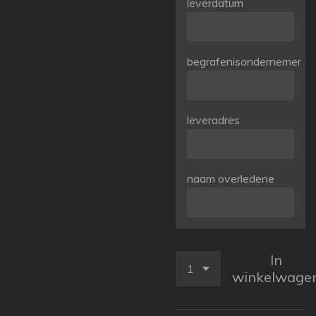
leverdatum
begrafenisondernemer
leveradres
naam overledene
In
winkelwage