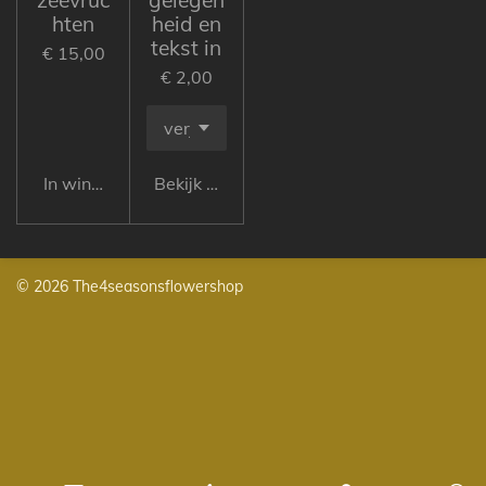
hten
heid en
tekst in
€ 15,00
€ 2,00
In winkelwagen
Bekijk details
© 2026 The4seasonsflowershop