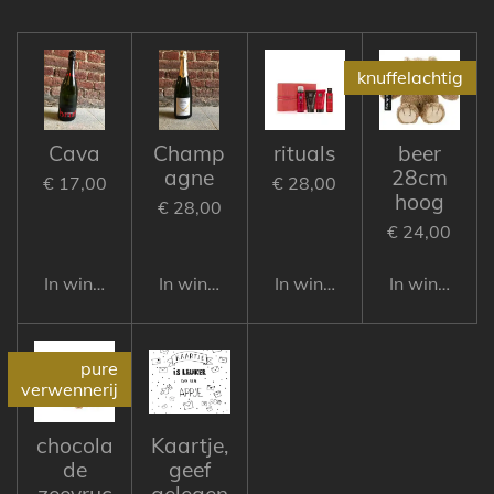
l
e
a
l
e
l
r
e
n
e
n
knuffelachtig
Cava
Champ
rituals
beer
agne
28cm
€ 17,00
€ 28,00
hoog
€ 28,00
€ 24,00
In winkelwagen
In winkelwagen
In winkelwagen
In winkelwa
pure
verwennerij
chocola
Kaartje,
de
geef
zeevruc
gelegen