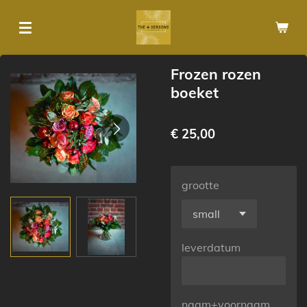
Ga
direct
naar
de
Frozen rozen
hoofdinhoud
boeket
€ 25,00
grootte
leverdatum
naam+voornaam