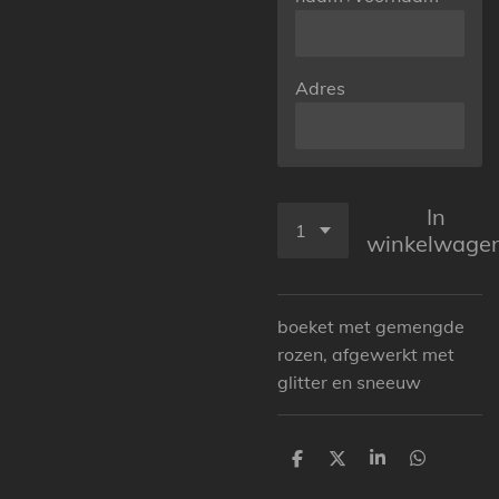
Adres
In
winkelwage
boeket met gemengde
rozen, afgewerkt met
glitter en sneeuw
D
D
S
D
e
e
h
e