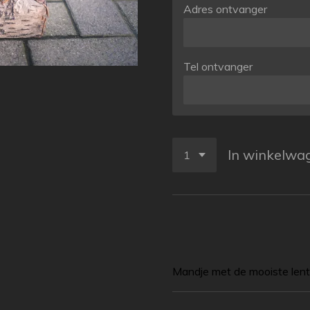
Adres ontvanger
Tel ontvanger
In winkelwa
Mandje met de mooiste lent