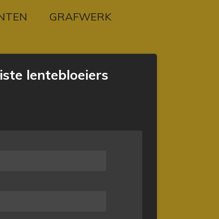
NTEN
GRAFWERK
te lentebloeiers