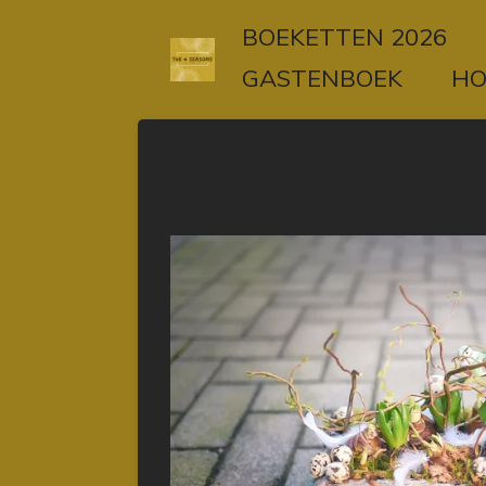
Ga
BOEKETTEN 2026
direct
GASTENBOEK
H
naar
de
hoofdinhoud